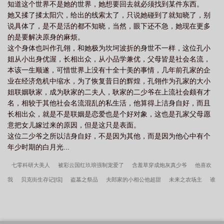
知道这个世界不是她的世界，她想要回去就必须找到某件东西。
她又揉了揉太阳穴，给出的线索太了，只说她碰到了就知晓了，别
说具体了，是不是活的都不知晓，当然，眼下还不急，她现在更多
的是要解决原身的麻烦。
这个身体也叫作孔翎，和她极为坎坷波折的身世不一样，这位孔小
姐从小出身优渥，长相出众，从小品学兼优，父母皆是社会名流，
本该一生顺遂，可惜世界上没有十全十美的事情，几年前孔家的企
业在经济危机中缩水，为了恢复昔日的辉煌，孔翎作为孔家的大小
姐联姻耿家，成为耿家的二夫人，耿家的二少爷在上流社会颇有才
名，相较于其他社会名流混乱的私生活，他算得上洁身自好，而且
长相出众，就是不是联姻是恋爱也是个好对象，这也是孔家父母愿
意把女儿嫁过来的原因，但是这只是表面。
这位二少爷之所以洁身自好，不是因为其他，而是因为他心中有个
年少时期的白月光...
七零科研大美人
被彩云国红玖琅强制宠爱了
含羞草穿成炮灰真少爷
他喜欢
我
贝克街生存记[综]
盗墓之祭品
夫郎家的小相公他超甜
未来之农场主
谁
在中路跟我过两招[电竞]
平平无奇四公主（清穿）
以温柔拥抱你
男大变成糙汉
妻
我在民政局领了个老公
漂亮小可爱被误认为金丝雀了
骗婚
和宋医生奉子
成婚后
年代文炮灰美人改嫁反派大佬了
隐居修仙中
我成了风靡全星际的制卡