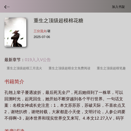
加入书架
重生之顶级超模棉花糖
三分流火
/著
2025-07-06
最新章节：
019入入V公告
重生之顶级超模三月流火
重生之顶级超模全文免费阅读
重生之顶级超模笔趣
阁最新章节
重生顶级超模无防盗版
重生之顶级超模的男主是谁啊
重生之顶
书籍简介
级超模三森刘怀
重生之顶级超模无防盗章
重生之顶级超模 第1章
重生之顶
孔翎上辈子屡遇波折，最后死无全尸，死后她得到了一株草，可以
级超模千千
重生之顶级超模免费阅读
重生之顶级超模棉花糖
重生之顶级超
回溯时光，起死回生，她开始不断穿越到各个平行世界。一句话文
模TXT
重生之顶级超模贴吧
重生之顶级超模2k
重生之顶级超模txt
重
案：名模女神成长史注意：1，本文苏苏苏，苏破天际，不喜欢点叉
生之顶级超模百度
重生之顶级超模全文免费观看
重生之顶级超模 笔趣
2，谢绝扒榜，谢绝转载，大家都是小天使，文明讨论，人参公鸡要
不得啊~3，副本世界和现实世界交叉来写。4.本文12.27入V，码字
阁
重生之顶级超模大结局
不易，请支持正版，本文防盗，购买正文比例百分之三十以下的小