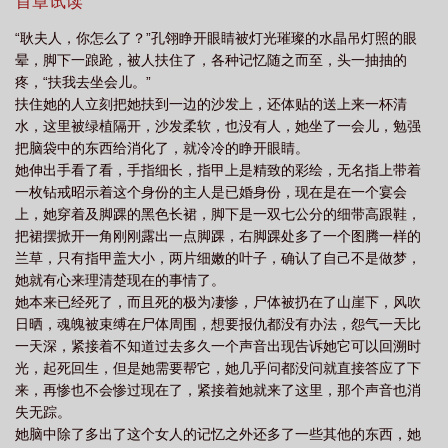
天使等防盗时间过后才能正常观看。
首章试读
“耿夫人，你怎么了？”孔翎睁开眼睛被灯光璀璨的水晶吊灯照的眼
晕，脚下一踉跄，被人扶住了，各种记忆随之而至，头一抽抽的
疼，“扶我去坐会儿。”
扶住她的人立刻把她扶到一边的沙发上，还体贴的送上来一杯清
水，这里被绿植隔开，沙发柔软，也没有人，她坐了一会儿，勉强
把脑袋中的东西给消化了，就冷冷的睁开眼睛。
她伸出手看了看，手指细长，指甲上是精致的彩绘，无名指上带着
一枚钻戒昭示着这个身份的主人是已婚身份，现在是在一个宴会
上，她穿着及脚踝的黑色长裙，脚下是一双七公分的细带高跟鞋，
把裙摆掀开一角刚刚露出一点脚踝，右脚踝处多了一个图腾一样的
兰草，只有指甲盖大小，两片细嫩的叶子，确认了自己不是做梦，
她就有心来理清楚现在的事情了。
她本来已经死了，而且死的极为凄惨，尸体被扔在了山崖下，风吹
日晒，魂魄被束缚在尸体周围，想要报仇都没有办法，怨气一天比
一天深，紧接着不知道过去多久一个声音出现告诉她它可以回溯时
光，起死回生，但是她需要帮它，她几乎问都没问就直接答应了下
来，再惨也不会惨过现在了，紧接着她就来了这里，那个声音也消
失无踪。
她脑中除了多出了这个女人的记忆之外还多了一些其他的东西，她