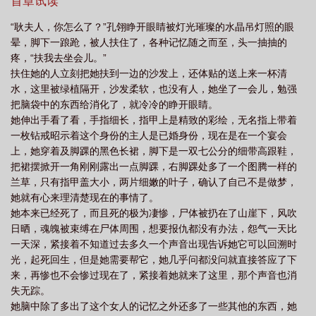
天使等防盗时间过后才能正常观看。
首章试读
“耿夫人，你怎么了？”孔翎睁开眼睛被灯光璀璨的水晶吊灯照的眼
晕，脚下一踉跄，被人扶住了，各种记忆随之而至，头一抽抽的
疼，“扶我去坐会儿。”
扶住她的人立刻把她扶到一边的沙发上，还体贴的送上来一杯清
水，这里被绿植隔开，沙发柔软，也没有人，她坐了一会儿，勉强
把脑袋中的东西给消化了，就冷冷的睁开眼睛。
她伸出手看了看，手指细长，指甲上是精致的彩绘，无名指上带着
一枚钻戒昭示着这个身份的主人是已婚身份，现在是在一个宴会
上，她穿着及脚踝的黑色长裙，脚下是一双七公分的细带高跟鞋，
把裙摆掀开一角刚刚露出一点脚踝，右脚踝处多了一个图腾一样的
兰草，只有指甲盖大小，两片细嫩的叶子，确认了自己不是做梦，
她就有心来理清楚现在的事情了。
她本来已经死了，而且死的极为凄惨，尸体被扔在了山崖下，风吹
日晒，魂魄被束缚在尸体周围，想要报仇都没有办法，怨气一天比
一天深，紧接着不知道过去多久一个声音出现告诉她它可以回溯时
光，起死回生，但是她需要帮它，她几乎问都没问就直接答应了下
来，再惨也不会惨过现在了，紧接着她就来了这里，那个声音也消
失无踪。
她脑中除了多出了这个女人的记忆之外还多了一些其他的东西，她