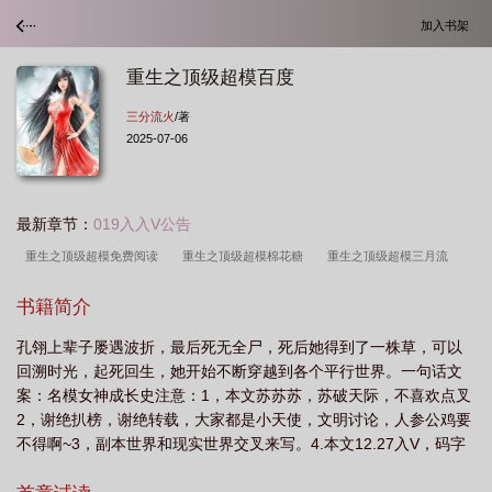
加入书架
重生之顶级超模百度
三分流火
/著
2025-07-06
最新章节：
019入入V公告
重生之顶级超模免费阅读
重生之顶级超模棉花糖
重生之顶级超模三月流
火
重生之顶级超模三森刘怀
重生之顶级超模全文免费观看
重生之顶级超模
书籍简介
第1章
重生之顶级超模千千
重生之顶级超模大结局
重生之顶级超模
孔翎上辈子屡遇波折，最后死无全尸，死后她得到了一株草，可以
txt
重生之顶级超模无防盗章
重生顶级超模无防盗版
重生之顶级超模
回溯时光，起死回生，她开始不断穿越到各个平行世界。一句话文
TXT
重生之顶级超模全文免费阅读
重生之顶级超模笔趣阁最新章节
重生之
案：名模女神成长史注意：1，本文苏苏苏，苏破天际，不喜欢点叉
顶级超模 笔趣阁
重生之顶级超模2k
重生之顶级超模贴吧
重生之顶级超模
2，谢绝扒榜，谢绝转载，大家都是小天使，文明讨论，人参公鸡要
不得啊~3，副本世界和现实世界交叉来写。4.本文12.27入V，码字
百度
重生之顶级超模 格格党
不易，请支持正版，本文防盗，购买正文比例百分之三十以下的小