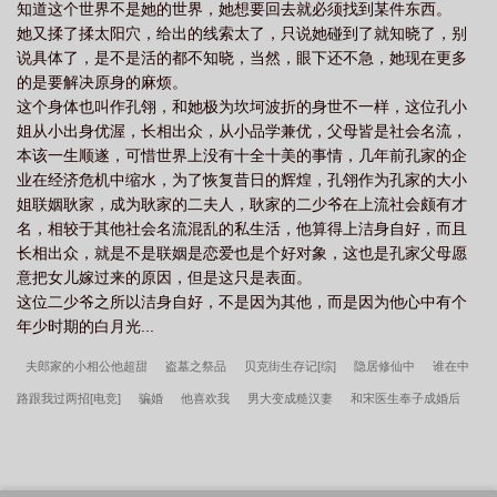
知道这个世界不是她的世界，她想要回去就必须找到某件东西。
她又揉了揉太阳穴，给出的线索太了，只说她碰到了就知晓了，别
说具体了，是不是活的都不知晓，当然，眼下还不急，她现在更多
的是要解决原身的麻烦。
这个身体也叫作孔翎，和她极为坎坷波折的身世不一样，这位孔小
姐从小出身优渥，长相出众，从小品学兼优，父母皆是社会名流，
本该一生顺遂，可惜世界上没有十全十美的事情，几年前孔家的企
业在经济危机中缩水，为了恢复昔日的辉煌，孔翎作为孔家的大小
姐联姻耿家，成为耿家的二夫人，耿家的二少爷在上流社会颇有才
名，相较于其他社会名流混乱的私生活，他算得上洁身自好，而且
长相出众，就是不是联姻是恋爱也是个好对象，这也是孔家父母愿
意把女儿嫁过来的原因，但是这只是表面。
这位二少爷之所以洁身自好，不是因为其他，而是因为他心中有个
年少时期的白月光...
夫郎家的小相公他超甜
盗墓之祭品
贝克街生存记[综]
隐居修仙中
谁在中
路跟我过两招[电竞]
骗婚
他喜欢我
男大变成糙汉妻
和宋医生奉子成婚后
我在民政局领了个老公
年代文炮灰美人改嫁反派大佬了
软刺
被彩云国红玖
琅强制宠爱了
七零科研大美人
我成了风靡全星际的制卡师（重生）
平平无奇
四公主（清穿）
漂亮小可爱被误认为金丝雀了
含羞草穿成炮灰真少爷
未来之