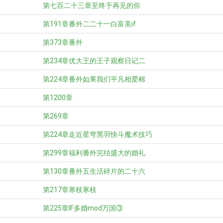
第七百二十三章至终于再见的你
第191章番外二二十一白富美if
第373章番外
第234章优大王的王子观察日记二
第224章番外如果我们平凡相爱棉
第1200章
第269章
第224章走近星穹黑羽快斗魔术技巧
第299章福利番外完结盛大的婚礼
第130章番外五生活碎片的二十六
第217章寒枝寒枝
第225章IF多婚mod万国③