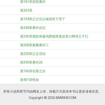
第181章前世番外
第263章
第104章正文完云城居然下雪了
第338章番外后记
第236章观影体被鸡掰猫再度迫害の网球王子们
第208章魅魔番外三
第226章正文完结
第290章番外26
第166章在那之后
第401章终始
所有小说和章节均由网友上传，转载只为宣传本书让更多读者欣赏。
Copyright © 2026 BMWXW.COM