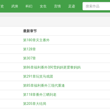
历史
武侠
科幻
女生
言情
足迹
最新章节
第180章灾主番外
第128章
第307章
第86章福利番外3阿雪妈妈更爱黎妈妈
第291章玩笑马戏团
第85章福利番外三现代重逢
第118章番外三晒到老
第205章大结局