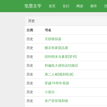
笔墨文学
首页
玄幻
网游
都市
历史
分类
书名
历史
天骄模拟器
历史
横滨有家甜品屋
历史
回到明末当暴君[穿书]
历史
和偏执大佬协议结婚后
历史
第二人格[规则怪谈]
历史
穿越1945年美国
历史
小燕尔
历史
丧尸异世我和喵