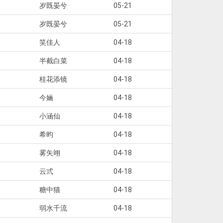
岁既晏兮
05-21
岁既晏兮
05-21
笑佳人
04-18
半截白菜
04-18
桂花添镜
04-18
今婳
04-18
小涵仙
04-18
希昀
04-18
雾矢翊
04-18
云弎
04-18
糖中猫
04-18
弱水千流
04-18