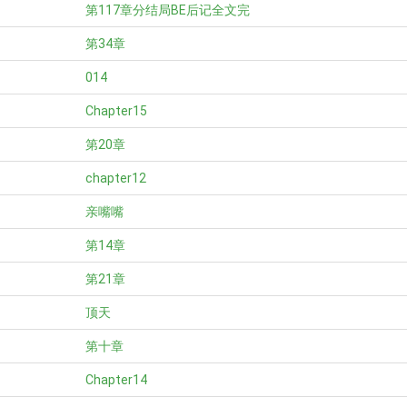
第117章分结局BE后记全文完
第34章
014
Chapter15
第20章
chapter12
亲嘴嘴
第14章
第21章
顶天
第十章
Chapter14