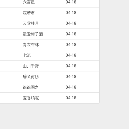
六盲星
04-18
浣若君
04-18
云霄桂月
04-18
最爱梅子酒
04-18
青衣杏林
04-18
七流
04-18
山川千野
04-18
醉又何妨
04-18
徐徐图之
04-18
麦香鸡呢
04-18