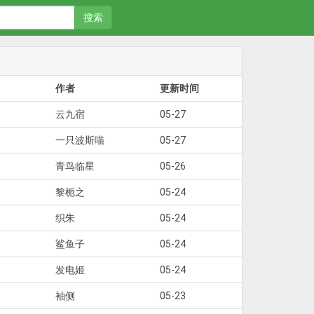
搜索
作者
更新时间
云九宿
05-27
一只波斯喵
05-27
青鸟临星
05-26
黎栀之
05-24
织朱
05-24
鲨鱼子
05-24
发电姬
05-24
袖侧
05-23