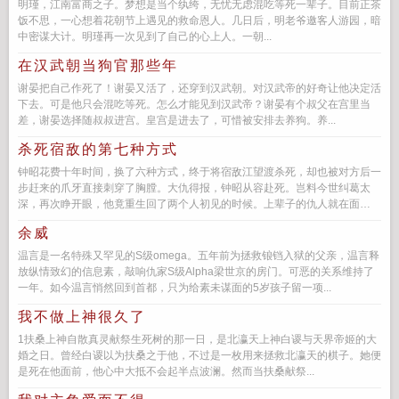
明瑾，江南富商之子。梦想是当个纨绔，无忧无虑混吃等死一辈子。目前正茶
饭不思，一心想着花朝节上遇见的救命恩人。几日后，明老爷邀客人游园，暗
中密谋大计。明瑾再一次见到了自己的心上人。一朝...
在汉武朝当狗官那些年
谢晏把自己作死了！谢晏又活了，还穿到汉武朝。对汉武帝的好奇让他决定活
下去。可是他只会混吃等死。怎么才能见到汉武帝？谢晏有个叔父在宫里当
差，谢晏选择随叔叔进宫。皇宫是进去了，可惜被安排去养狗。养...
杀死宿敌的第七种方式
钟昭花费十年时间，换了六种方式，终于将宿敌江望渡杀死，却也被对方后一
步赶来的爪牙直接刺穿了胸膛。大仇得报，钟昭从容赴死。岂料今世纠葛太
深，再次睁开眼，他竟重生回了两个人初见的时候。上辈子的仇人就在面
前，...
余威
温言是一名特殊又罕见的S级omega。五年前为拯救锒铛入狱的父亲，温言释
放纵情致幻的信息素，敲响仇家S级Alpha梁世京的房门。可恶的关系维持了
一年。如今温言悄然回到首都，只为给素未谋面的5岁孩子留一项...
我不做上神很久了
1扶桑上神自散真灵献祭生死树的那一日，是北瀛天上神白谡与天界帝姬的大
婚之日。曾经白谡以为扶桑之于他，不过是一枚用来拯救北瀛天的棋子。她便
是死在他面前，他心中大抵不会起半点波澜。然而当扶桑献祭...