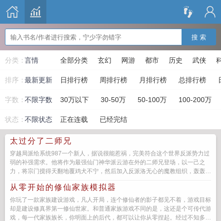
搜 索
分类：
言情
全部分类
玄幻
网游
都市
历史
武侠
排序：
最新更新
日排行榜
周排行榜
月排行榜
总排行榜
字数：
不限字数
30万以下
30-50万
50-100万
100-200万
状态：
不限状态
正在连载
已经完结
太过分了二师兄
穿越局派给系统987一个新人，据说很能惹祸，完美符合这个世界反派势力过
弱的补强需求。他将作为最强仙门神华派云游在外的二师兄登场，以一己之
力，将宗门搅得天翻地覆鸡犬不宁，然后加入反派洛无心的魔教组织，轰轰烈
烈惹下一系列麻烦之后，再和大...
从零开始的修仙家族模拟器
你玩了一款家族建设游戏，凡人开局，连个修仙者的影子都见不着，游戏目标
却是建设修真界第一修仙世家。和普通家族游戏不同的是，这还是个可传代游
戏，每一代家族族长，你明面上的后代，都可以让你从零捏起。经过不知多少