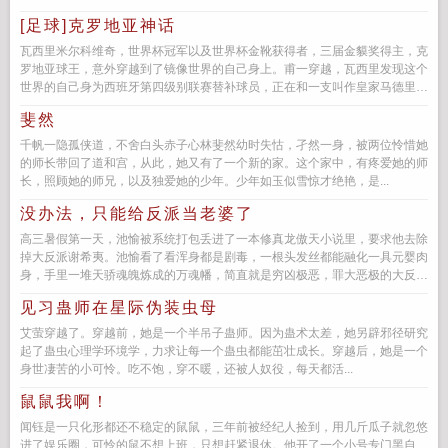
代的努力...
[足球]克罗地亚神话
瓦西里米尔科维奇，世界杯冠军以及世界杯金靴获得者，三届金貘奖得主，克
罗地亚球王，意外穿越到了镜像世界的自己身上。甫一穿越，瓦西里发现这个
世界的自己身为西班牙第四级别联赛替补球员，正在和一支叫作皇家马德里的
同级别小球队...
斐然
千帆一隐孤侠道，不舍白头赤子心林斐然幼时失怙，孑然一身，被两位怜惜她
的师长带回了道和宫，从此，她又有了一个新的家。这个家中，有疼爱她的师
长，照顾她的师兄，以及独爱她的少年。少年如玉似雪惊才绝艳，是...
没办法，只能给反派当老婆了
高三暑假第一天，池愉被系统打包丢进了一本修真龙傲天小说里，要求他去除
掉大反派谢希夷。池愉看了看浑身都是剧毒，一根头发丝都能融化一具元婴肉
身，手里一堆天骄魂魄炼成的万魂幡，简直就是穷凶极恶，罪大恶极的大反
派。瞳孔地...
见习蛊师在星际伪装虫母
艾萤穿越了。穿越前，她是一个半吊子蛊师。因为蛊术太差，她另辟邪径研究
起了蛊虫心理学环境学，力求让每一个蛊虫都能茁壮成长。穿越后，她是一个
身世凄苦的小可怜。吃不饱，穿不暖，还被人奴役，每天都活...
鼠鼠我啊！
闻钰是一只化形都还不稳定的鼠鼠，三年前被经纪人捡到，用几斤瓜子就忽悠
进了娱乐圈，可怜的鼠不想上班，只想赶紧退休。他开了一个小号专门黑自