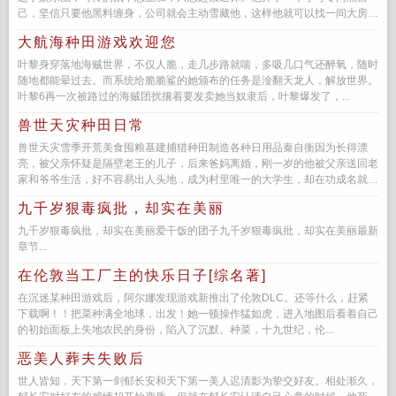
己，坚信只要他黑料缠身，公司就会主动雪藏他，这样他就可以找一间大房子
安安心心睡觉嗑瓜子。...
大航海种田游戏欢迎您
叶黎身穿落地海贼世界，不仅人脆，走几步路就喘，多吸几口气还醉氧，随时
随地都能晕过去。而系统给脆脆鲨的她颁布的任务是淦翻天龙人，解放世界。
叶黎6再一次被路过的海贼团扰攘着要发卖她当奴隶后，叶黎爆发了，...
兽世天灾种田日常
兽世天灾雪季开荒美食囤粮基建捕猎种田制造各种日用品秦自衡因为长得漂
亮，被父亲怀疑是隔壁老王的儿子，后来爸妈离婚，刚一岁的他被父亲送回老
家和爷爷生活，好不容易出人头地，成为村里唯一的大学生，却在功成名就爸
妈求着把...
九千岁狠毒疯批，却实在美丽
九千岁狠毒疯批，却实在美丽爱干饭的团子九千岁狠毒疯批，却实在美丽最新
章节...
在伦敦当工厂主的快乐日子[综名著]
在沉迷某种田游戏后，阿尔娜发现游戏新推出了伦敦DLC。还等什么，赶紧
下载啊！！把菜种满全地球，出发！她一顿操作猛如虎，进入地图后看着自己
的初始面板上失地农民的身份，陷入了沉默。种菜，十九世纪，伦...
恶美人葬夫失败后
世人皆知，天下第一剑郁长安和天下第一美人迟清影为挚交好友。相处渐久，