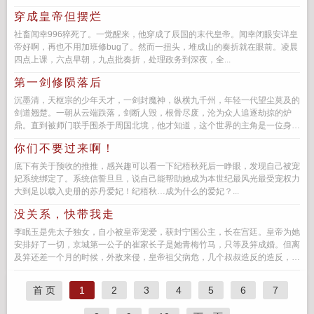
穿成皇帝但摆烂
社畜闻幸996猝死了。一觉醒来，他穿成了辰国的末代皇帝。闻幸闭眼安详皇
帝好啊，再也不用加班修bug了。然而一扭头，堆成山的奏折就在眼前。凌晨
四点上课，六点早朝，九点批奏折，处理政务到深夜，全...
第一剑修陨落后
沉墨清，天枢宗的少年天才，一剑封魔神，纵横九千州，年轻一代望尘莫及的
剑道翘楚。一朝从云端跌落，剑断人毁，根骨尽废，沦为众人追逐劫掠的炉
鼎。直到被师门联手围杀于周国北境，他才知道，这个世界的主角是一位身携
系统的...
你们不要过来啊！
底下有关于预收的推推，感兴趣可以看一下纪梧秋死后一睁眼，发现自己被宠
妃系统绑定了。系统信誓旦旦，说自己能帮助她成为本世纪最风光最受宠权力
大到足以载入史册的苏丹爱妃！纪梧秋…成为什么的爱妃？...
没关系，快带我走
李眠玉是先太子独女，自小被皇帝宠爱，获封宁国公主，长在宫廷。皇帝为她
安排好了一切，京城第一公子的崔家长子是她青梅竹马，只等及笄成婚。但离
及笄还差一个月的时候，外敌来侵，皇帝祖父病危，几个叔叔造反的造反，逃
亡的逃亡。一片混乱中，少年暗...
首 页
1
2
3
4
5
6
7