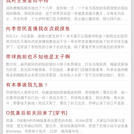
我对主角爱而不得
温听檐顺风顺水地过了十八年，直到有一天，一个名为系统的东西突然出现在
他的脑海。系统告诉他，这个世界其实是一本修真龙傲天爽文，主角名为应
止，天生剑骨，十七岁时便已是天榜榜首。应止破心魔邪祟，斩七情六欲，最
终无情...
向李世民直播我在贞观摸鱼
826入v，0点更新，谢谢大家支持下一本天幕不让我垂帘听政？那我当女皇同
类完结文天幕向武皇直播我要造反千古一帝在带货直播间抢疯了技术宅张无逸
穿了，还穿成了李世民的小舅子长孙无逸。除了要避开李治登基后的清算外，
简直...
带球跑前也不知他是太子啊
数月前，扬州新到任的知府放任小舅子欺男霸女，打压当地富商。顾砚灵家身
为巨贾，首当其冲被蚕食。不仅如此，爹爹登门还被百般羞辱，向来在扬州横
着走的顾砚灵从未受过此等委屈，实在欺人太甚！苦于没法整治他们，直到让
他发现知府对一位俊美矜冷气...
有本事诛我九族！
乔肆现代人身穿古代，却被虚伪的世家吸血利用，害得惨死！重生归来，他一
定要夺回属于自己的一切！然后又死了。乔肆再次重生，韬光养晦，再次政
斗，势要改天换地！然后又死了。重生了好几次后，乔肆认清了自己不是政斗
这块料，不管怎么做都是死路一条...
O筑巢后前夫回来了[穿书]
筑巢，O收集A的衣物做巢表达爱意的本能。在abo世界，大家以为筑巢只是
情致，楚文禾难以苟同。楚文禾，资深筑巢指导师。穿进了烂尾小说不会筑巢
的omega。书里有个前夫，22岁，梅泽最年轻...