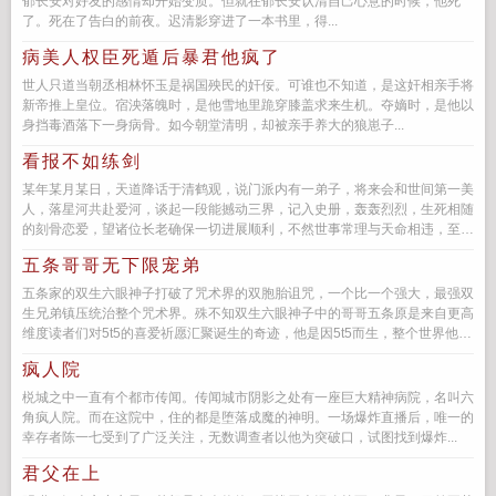
郁长安对好友的感情却开始变质。但就在郁长安认清自己心意的时候，他死
了。死在了告白的前夜。迟清影穿进了一本书里，得...
病美人权臣死遁后暴君他疯了
世人只道当朝丞相林怀玉是祸国殃民的奸佞。可谁也不知道，是这奸相亲手将
新帝推上皇位。宿泱落魄时，是他雪地里跪穿膝盖求来生机。夺嫡时，是他以
身挡毒酒落下一身病骨。如今朝堂清明，却被亲手养大的狼崽子...
看报不如练剑
某年某月某日，天道降话于清鹤观，说门派内有一弟子，将来会和世间第一美
人，落星河共赴爱河，谈起一段能撼动三界，记入史册，轰轰烈烈，生死相随
的刻骨恋爱，望诸位长老确保一切进展顺利，不然世事常理与天命相违，至此
命理混乱，恐酿成大错。...
五条哥哥无下限宠弟
五条家的双生六眼神子打破了咒术界的双胞胎诅咒，一个比一个强大，最强双
生兄弟镇压统治整个咒术界。殊不知双生六眼神子中的哥哥五条原是来自更高
维度读者们对5t5的喜爱祈愿汇聚诞生的奇迹，他是因5t5而生，整个世界他的
眼里只看得到...
疯人院
棁城之中一直有个都市传闻。传闻城市阴影之处有一座巨大精神病院，名叫六
角疯人院。而在这院中，住的都是堕落成魔的神明。一场爆炸直播后，唯一的
幸存者陈一七受到了广泛关注，无数调查者以他为突破口，试图找到爆炸...
君父在上