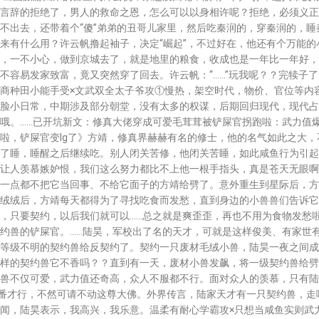
言辞的拒绝了，男人的救命之恩，怎么可以以身相许呢？拒绝，必须义正
不出去，还带着个“傻”弟弟的丑哥儿家里，然后吃秦润的，穿秦润的，
来有什么用？许云帆撸起袖子，决定“崛起”，不过好在，他还有个万能
，一不小心，做到京城去了，就是地里的粮食，收成也是一年比一年好，
不容易发家致富，竟又突然穿了回去。许云帆：“……”玩我呢？？完犊子
商种田小能手受×文武双全太子爷攻①慢热，架空时代，物价、官位等内
脸小日常，中期涉及部分朝堂，没有太多的权谋，后期回归现代，现代占
哦。……已开坑新文：修真大佬穿成可爱毛茸茸被铲屎官拐跑啦：武力值
啦，铲屎官变lg了》方靖，修真界赫赫有名的修士，他的名气如此之大
了睡，睡醒之后继续吃。别人闭关苦修，他闭关苦睡，如此咸鱼行为引起
让人羡慕嫉妒恨，我们这么努力都比不上他一根手指头，真是苍天无眼啊~
一点都不把它当回事、不给它面子的方靖给劈了。意外重生到星际后，方
绒绒后，方靖每天都得为了寻找吃食而发愁，直到身边的小兽兽们告诉它
，只要契约，以后我们就可以……总之就是爽歪歪，再也不用为食物发愁啦
约兽的铲屎官。……陆昊，军校出了名的天才，可就是这样俊美、有家世
等级不明的契约兽给反契约了。契约一只废材毛绒小兽，陆昊一夜之间成
样的契约兽它不香吗？？直到有一天，废材小兽发飙，将一级契约兽给劈
兽不仅可爱，武力值还奇高，众人不服都不行。面对众人的羡慕，只有陆
一番才行，不然可请不动这尊大佛。外界传言，陆家天才有一只契约兽，
闻，陆昊表示，我高兴，我乐意。温柔有耐心学霸攻×只想当咸鱼实则武