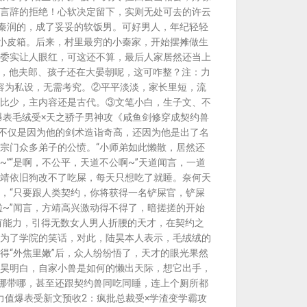
言辞的拒绝！心软决定留下，实则无处可去的许云
睡秦润的，成了妥妥的软饭男。可好男人，年纪轻轻
的小皮箱。后来，村里最穷的小秦家，开始摆摊做生
委实让人眼红，可这还不算，最后人家居然还当上
了，他夫郎、孩子还在大晏朝呢，这可咋整？注：力
容为私设，无需考究。②平平淡淡，家长里短，流
比少，主内容还是古代。③文笔小白，生子文、不
爆表毛绒受×天之骄子男神攻《咸鱼剑修穿成契约兽
，不仅是因为他的剑术造诣奇高，还因为他是出了名
宗门众多弟子的公愤。“小师弟如此懒散，居然还
”“是啊，不公平，天道不公啊~”天道闻言，一道
靖依旧狗改不了吃屎，每天只想吃了就睡。奈何天
，“只要跟人类契约，你将获得一名铲屎官，铲屎
~”闻言，方靖高兴激动得不得了，暗搓搓的开始
有能力，引得无数女人男人折腰的天才，在契约之
为了学院的笑话，对此，陆昊本人表示，毛绒绒的
得“外焦里嫩”后，众人纷纷悟了，天才的眼光果然
昊明白，自家小兽是如何的懒出天际，想它出手，
走哪带哪，甚至还跟契约兽同吃同睡，连上个厕所都
力值爆表受新文预收2：疯批总裁受×学渣变学霸攻