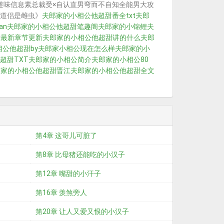
汗榴莲味信息素总裁受×自认直男弯而不自知全能男大攻
道侣是雌虫》
夫郎家的小相公他超甜番全txt
夫郎
an
夫郎家的小相公他超甜笔趣阁
夫郎家的小锦鲤
夫
甜最新章节更新
夫郎家的小相公他超甜讲的什么
夫郎
公他超甜by
夫郎家小相公现在怎么样
夫郎家的小
超甜TXT
夫郎家的小相公简介
夫郎家的小相公80
郎家的小相公他超甜晋江
夫郎家的小相公他超甜全文
第4章 这哥儿可脏了
第8章 比母猪还能吃的小汉子
第12章 嘴甜的小汗子
第16章 羡煞旁人
第20章 让人又爱又恨的小汉子