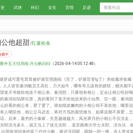
历史
武侠
科幻
女生
言情
足迹
相公他超甜
/
红薯粉条
连载中
 云番外五大结局啦 许云帆闷闷
（2026-04-14 05:12:48）
大佬穿成可爱毛茸茸被铲屎官拐跑啦《完了，铲屎官变lg了》求收藏求收藏～
儿，人人皆笑秦润貌丑又高壮，力大如牛，哪有哥儿该有的娇软，鳏夫都
望老天爷能给他送个相公来。秦润想，只要他有相公，定会让相公吃好喝
的秦润在陷阱坑里，真的看到了老天给他送来的小仙男。仅一眼，秦润就
么好看的相公来，爱了爱了。谁知细皮嫩肉的小相公却不喜欢他，嘴里说
有人嘲笑他，相公立马还击，将对方骂的羞愤难当，如果这都不算爱，怎
话。后来，最穷的小秦家，生意越做越大，风光霁月的小相公不仅没走，
夫郎没当多久，就又当上了状元夫郎……直至殿阁大学士夫郎。没办法，
…出国旅游回来的富三代许云帆，家还没回呢，眼睛一闭一挣，连人带皮箱