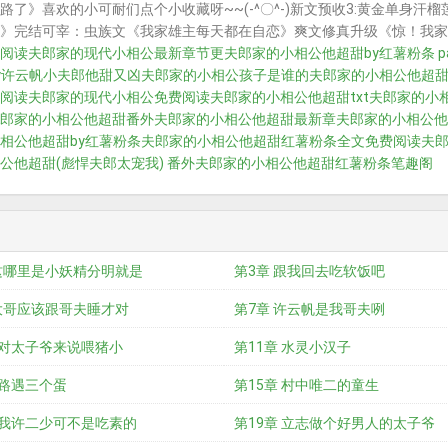
路了》喜欢的小可耐们点个小收藏呀~~(-^〇^-)新文预收3:黄金单身
》完结可宰：虫族文《我家雄主每天都在自恋》爽文修真升级《惊！我家
阅读
夫郎家的现代小相公最新章节更
夫郎家的小相公他超甜by红薯粉条 p
y许云帆
小夫郎他甜又凶
夫郎家的小相公孩子是谁的
夫郎家的小相公他超
阅读
夫郎家的现代小相公免费阅读
夫郎家的小相公他超甜txt
夫郎家的小相
郎家的小相公他超甜番外
夫郎家的小相公他超甜最新章
夫郎家的小相公他
相公他超甜by红薯粉条
夫郎家的小相公他超甜红薯粉条全文免费阅读
夫
公他超甜(彪悍夫郎太宠我) 番外
夫郎家的小相公他超甜红薯粉条笔趣阁
 这哪里是小妖精分明就是
第3章 跟我回去吃软饭吧
 大哥应该跟哥夫睡才对
第7章 许云帆是我哥夫咧
 对太子爷来说喂猪小
第11章 水灵小汉子
 路遇三个蛋
第15章 村中唯二的童生
 我许二少可不是吃素的
第19章 立志做个好男人的太子爷