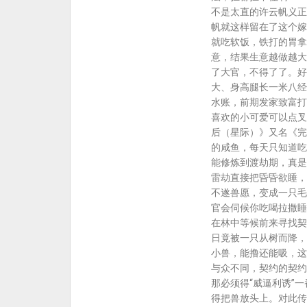
不是太直的许云帆义正
帆就这样留在了这个嫁
就吃软饭，铁打的胃拿
意，结果生意越做越大
了大官，不得了了。好
大、身高腿长一米八经
水账，前期发家致富打
喜欢的小可爱可以点叉
后（星际）》又名《完
的咸鱼，每天只知道吃
能修炼到渡劫期，真是
雷劫直接把昏昏欲睡，
不遂兽愿，变成一只毛
官会伺候你吃喝拉撒睡
在林中等候前来寻找契
日竟被一只从树而降，
小兽，能撸还能吸，这
与众不同，契约的契约
那必须得“威逼利诱”
得把兽放头上。对此传