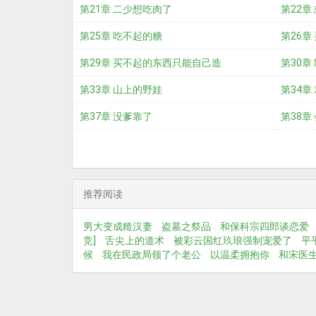
第21章 二少想吃肉了
第22章
第25章 吃不起的糖
第26章
第29章 买不起的东西只能自己造
第30章
第33章 山上的野娃
第34章
第37章 没爹靠了
第38章
推荐阅读
男大变成糙汉妻
盗墓之祭品
和保科宗四郎谈恋爱
竞]
舌尖上的道术
被彩云国红玖琅强制宠爱了
平
候
我在民政局领了个老公
以温柔拥抱你
和宋医