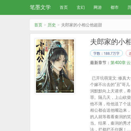
笔墨文学
首页
玄幻
网游
都市
首页
历史
夫郎家的小相公他超甜
夫郎家的小
字数：188.7万字
最新章节：
第400章
已开坑萌宠文::修真
个嫁不出去的“丑”哥
润默默向上天请求，希
罪。隔几天，上山砍柴
他不薄，给他送了个这
相公都会送他嘴边来，
的人就等着看秦润的笑
当。结果，秦润的秀才
法，拦都拦不住啊！…