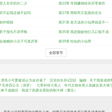
 想入非非的许二少
第23章 等我赚钱给你买零食吃
 买不起我还做不起吗
第27章 黑暗而又肮脏的念头
 制作蜡烛
第31章 老天送的小仙男就是不一
 君子报仇不讲早晚
第35章 我还能缺他们几口饭不成
 会做糖的小汉子可真厉害
第39章 怕虫的小仙男
全部章节
漂亮小可爱被误认为金丝雀了
贝克街生存记[综]
骗婚
关于我菜成师
平无奇四公主（清穿）
七零科研大美人
年代文炮灰美人改嫁反派大佬
生奉子成婚后
我成了风靡全星际的制卡师（重生）