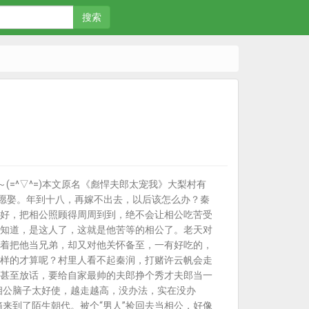
搜索
(=^▽^=)本文原名《彪悍夫郎太宠我》大梨村有
不愿娶。年到十八，再嫁不出去，以后该怎么办？秦
好，把相公照顾得周周到到，绝不会让相公吃苦受
知道，是这人了，这就是他苦等的相公了。老天对
着把他当兄弟，却又对他关怀备至，一有好吃的，
样的才算呢？村里人看不起秦润，打赌许云帆会走
甚至放话，要给自家最帅的夫郎挣个秀才夫郎当一
相公脑子太好使，越走越高，没办法，实在没办
来到了陌生朝代。被个“男人”捡回去当相公，好像