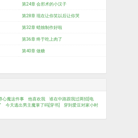
第24章 会邪术的小汉子
第28章 现在让你笑以后让你哭
第32章 蜡烛制作好啦
第36章 终于吃上肉了
第40章 做糖
尊心魔这件事
他喜欢我
谁在中路跟我过两招[电
了
今天逃出男主魔掌了吗[穿书]
穿到爱豆对家小时