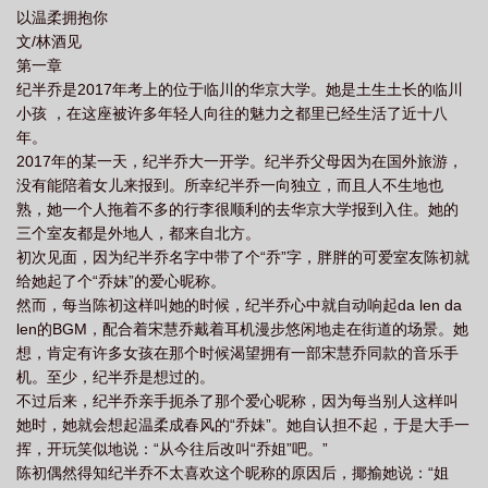
以温柔拥抱你
文/林酒见
第一章
纪半乔是2017年考上的位于临川的华京大学。她是土生土长的临川
小孩 ，在这座被许多年轻人向往的魅力之都里已经生活了近十八
年。
2017年的某一天，纪半乔大一开学。纪半乔父母因为在国外旅游，
没有能陪着女儿来报到。所幸纪半乔一向独立，而且人不生地也
熟，她一个人拖着不多的行李很顺利的去华京大学报到入住。她的
三个室友都是外地人，都来自北方。
初次见面，因为纪半乔名字中带了个“乔”字，胖胖的可爱室友陈初就
给她起了个“乔妹”的爱心昵称。
然而，每当陈初这样叫她的时候，纪半乔心中就自动响起da len da
len的BGM，配合着宋慧乔戴着耳机漫步悠闲地走在街道的场景。她
想，肯定有许多女孩在那个时候渴望拥有一部宋慧乔同款的音乐手
机。至少，纪半乔是想过的。
不过后来，纪半乔亲手扼杀了那个爱心昵称，因为每当别人这样叫
她时，她就会想起温柔成春风的“乔妹”。她自认担不起，于是大手一
挥，开玩笑似地说：“从今往后改叫“乔姐”吧。”
陈初偶然得知纪半乔不太喜欢这个昵称的原因后，揶揄她说：“姐