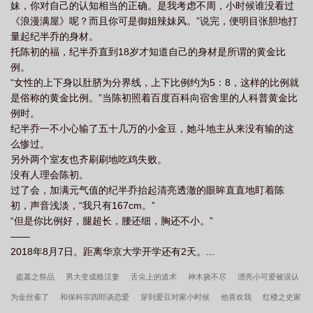
妹，你对自己的认知相当的正确。是我考虑不周，小时候谁没看过
《浪漫满屋》呢？而且你可是御姐辣妹风。”说完，便明目张胆地打
量起纪半乔的身材。
托陈初的福，纪半乔直到18岁才知道自己的身材是所谓的黄金比
例。
“女性的上下身以肚脐为分界线，上下比例约为5：8，这样的比例就
是俗称的黄金比例。”当陈初照着百度百科向宿舍里的人科普黄金比
例时。
纪半乔一不小心输了五十几万的小金豆，她斗地主从来没有输的这
么惨过。
另外两个室友也齐刷刷地吃鸡失败。
没有人理会陈初。
过了会，加满元气值的纪半乔抬起清亮透澈的眼眸直直地盯着陈
初，声音浅淡，“我只有167cm。”
“但是你比例好，腿超长，腰还细，胸还不小。”
——
2018年8月7日。距离华京大学开学还有2天。...
盗墓之祭品
男大变成糙汉妻
舌尖上的道术
神木挠不尽
漂亮小可爱被误认
为金丝雀了
和保科宗四郎谈恋爱
穿到爱豆对家小时候
他喜欢我
红楼之史家