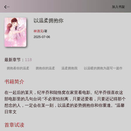
加入书架
以温柔拥抱你
林酒见
/著
2025-07-06
最新章节：
118
拥抱着你的温柔
拥抱你的温柔
温柔拥抱我
以温暖的拥抱为题写一篇作
文
温柔的拥抱是什么意思
温柔以待 歌词
歌曲拥抱你的温柔
温柔以待
书籍简介
歌曲
拥抱的温柔
温柔以待原唱完整版
以温柔拥抱你免费
温柔的拥抱作
在一起后的某天，纪半乔和陆恪窝在家里看电影。纪半乔很喜欢这
文
拥抱温柔是什么歌的歌词
以温柔拥抱你林酒见
温柔的拥抱你
我温柔
部电影里的几句台词:“不必害怕别离，只要还爱着，只要还记得那个
拥抱你
拥抱你的温柔网红歌曲
以温暖的拥抱为题写一段话
温柔 拥抱
想念的人，一定会在某一刻，以温柔的姿势拥抱你和你重逢。”温馨
日常文
首章试读