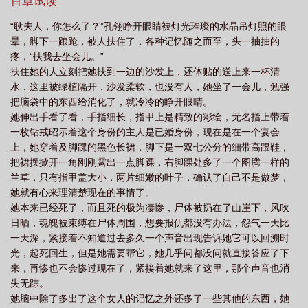
天使等防盗时间过后才能正常观看。
首章试读
“耿夫人，你怎么了？”孔翎睁开眼睛被灯光璀璨的水晶吊灯照的眼
晕，脚下一踉跄，被人扶住了，各种记忆随之而至，头一抽抽的
疼，“扶我去坐会儿。”
扶住她的人立刻把她扶到一边的沙发上，还体贴的送上来一杯清
水，这里被绿植隔开，沙发柔软，也没有人，她坐了一会儿，勉强
把脑袋中的东西给消化了，就冷冷的睁开眼睛。
她伸出手看了看，手指细长，指甲上是精致的彩绘，无名指上带着
一枚钻戒昭示着这个身份的主人是已婚身份，现在是在一个宴会
上，她穿着及脚踝的黑色长裙，脚下是一双七公分的细带高跟鞋，
把裙摆掀开一角刚刚露出一点脚踝，右脚踝处多了一个图腾一样的
兰草，只有指甲盖大小，两片细嫩的叶子，确认了自己不是做梦，
她就有心来理清楚现在的事情了。
她本来已经死了，而且死的极为凄惨，尸体被扔在了山崖下，风吹
日晒，魂魄被束缚在尸体周围，想要报仇都没有办法，怨气一天比
一天深，紧接着不知道过去多久一个声音出现告诉她它可以回溯时
光，起死回生，但是她需要帮它，她几乎问都没问就直接答应了下
来，再惨也不会惨过现在了，紧接着她就来了这里，那个声音也消
失无踪。
她脑中除了多出了这个女人的记忆之外还多了一些其他的东西，她