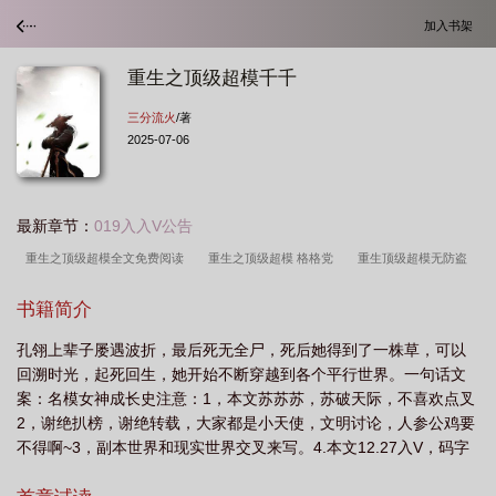
加入书架
重生之顶级超模千千
三分流火
/著
2025-07-06
最新章节：
019入入V公告
重生之顶级超模全文免费阅读
重生之顶级超模 格格党
重生顶级超模无防盗
版
重生之顶级超模百度
重生之顶级超模 第1章
重生之顶级超模千千
重
书籍简介
生之顶级超模TXT
重生之顶级超模2k
重生之顶级超模贴吧
重生之顶级超模
孔翎上辈子屡遇波折，最后死无全尸，死后她得到了一株草，可以
棉花糖
重生之顶级超模免费阅读
重生之顶级超模三森刘怀
重生之顶级超模
回溯时光，起死回生，她开始不断穿越到各个平行世界。一句话文
大结局
重生之顶级超模全文免费观看
重生之顶级超模txt
重生之顶级超模
案：名模女神成长史注意：1，本文苏苏苏，苏破天际，不喜欢点叉
无防盗章
重生之顶级超模的男主是谁啊
重生之顶级超模笔趣阁最新章节
重
2，谢绝扒榜，谢绝转载，大家都是小天使，文明讨论，人参公鸡要
不得啊~3，副本世界和现实世界交叉来写。4.本文12.27入V，码字
生之顶级超模三月流火
不易，请支持正版，本文防盗，购买正文比例百分之三十以下的小