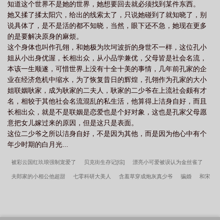
知道这个世界不是她的世界，她想要回去就必须找到某件东西。
她又揉了揉太阳穴，给出的线索太了，只说她碰到了就知晓了，别
说具体了，是不是活的都不知晓，当然，眼下还不急，她现在更多
的是要解决原身的麻烦。
这个身体也叫作孔翎，和她极为坎坷波折的身世不一样，这位孔小
姐从小出身优渥，长相出众，从小品学兼优，父母皆是社会名流，
本该一生顺遂，可惜世界上没有十全十美的事情，几年前孔家的企
业在经济危机中缩水，为了恢复昔日的辉煌，孔翎作为孔家的大小
姐联姻耿家，成为耿家的二夫人，耿家的二少爷在上流社会颇有才
名，相较于其他社会名流混乱的私生活，他算得上洁身自好，而且
长相出众，就是不是联姻是恋爱也是个好对象，这也是孔家父母愿
意把女儿嫁过来的原因，但是这只是表面。
这位二少爷之所以洁身自好，不是因为其他，而是因为他心中有个
年少时期的白月光...
被彩云国红玖琅强制宠爱了
贝克街生存记[综]
漂亮小可爱被误认为金丝雀了
夫郎家的小相公他超甜
七零科研大美人
含羞草穿成炮灰真少爷
骗婚
和宋
医生奉子成婚后
软刺
以温柔拥抱你
他喜欢我
盗墓之祭品
平平无奇四公
主（清穿）
年代文炮灰美人改嫁反派大佬了
未来之农场主
谁在中路跟我过两
招[电竞]
我成了风靡全星际的制卡师（重生）
男大变成糙汉妻
隐居修仙中