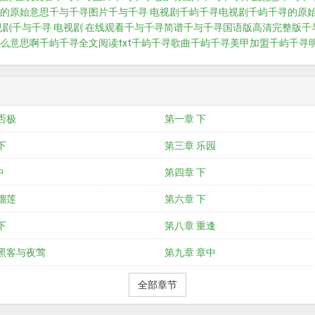
的原始意思
千与千寻图片
千与千寻 电视剧
千屿千寻电视剧
千屿千寻的原
视剧
千与千寻 电视剧 在线观看
千与千寻简谱
千与千寻国语版高清完整版
千
么意思啊
千屿千寻全文阅读txt
千屿千寻歌曲
千屿千寻美甲加盟
千屿千寻
否极
第一章 下
下
第三章 乐园
中
第四章 下
榴莲
第六章 下
下
第八章 重逢
 黑客与夜莺
第九章 章中
全部章节