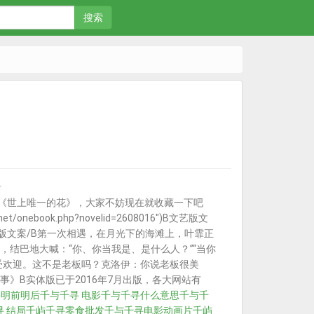
搜索
者
2943")之后开始连载《世上唯一的花》，大家不妨现在就收藏一下吧
et/onebook.php?novelid=2608016")B文艺版文
版文案/B第一次相遇，在月光下的海滩上，叶霏正
结巴地大喊：“你、你当我是、是什么人？”“当你
挺受欢迎。这不是老板吗？克洛伊：你说老板很美
》B实体版已于2016年7月出版，各大网站有
寻明前明后
千与千寻 电影
千与千寻什么意思
千与千
 结局
千屿千寻零食批发
千与千寻电影动画片
千屿