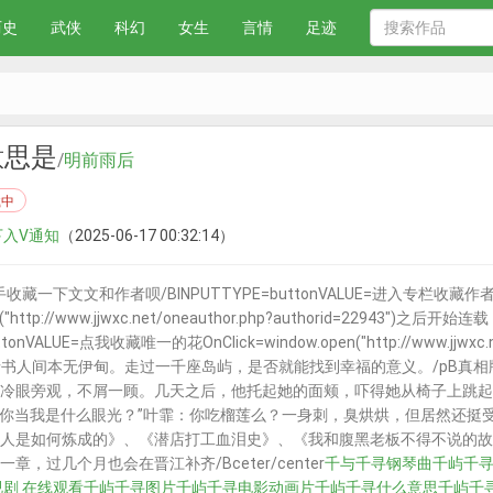
历史
武侠
科幻
女生
言情
足迹
意思是
/
明前雨后
载中
下入V通知
（2025-06-17 00:32:14）
一下文文和作者呗/BINPUTTYPE=buttonVALUE=进入专栏收藏作
open("http://www.jjwxc.net/oneauthor.php?authorid=2
tonVALUE=点我收藏唯一的花OnClick=window.open("http://www.jjwxc.n
情书人间本无伊甸。走过一千座岛屿，是否就能找到幸福的意义。/pB真相
冷眼旁观，不屑一顾。几天之后，他托起她的面颊，吓得她从椅子上跳起，
，“你当我是什么眼光？”叶霏：你吃榴莲么？一身刺，臭烘烘，但居然还
人是如何炼成的》、《潜店打工血泪史》、《我和腹黑老板不得不说的故事
，过几个月也会在晋江补齐/Bceter/center
千与千寻钢琴曲
千屿千
视剧 在线观看
千屿千寻图片
千屿千寻电影动画片
千屿千寻什么意思
千屿千寻