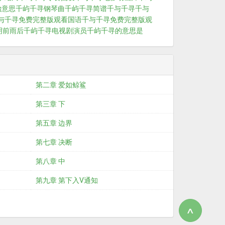
始意思
千屿千寻钢琴曲
千屿千寻简谱
千与千寻
千与
与千寻免费完整版观看国语
千与千寻免费完整版观
明前雨后
千屿千寻电视剧演员
千屿千寻的意思是
第二章 爱如鲸鲨
第三章 下
第五章 边界
第七章 决断
第八章 中
第九章 第下入V通知
∧