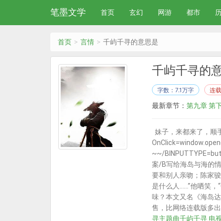
笔墨文学
首页
玄幻
网游
都市
首页
言情
千屿千寻的意思是
千屿千寻的
字数：7.1万字
连
最新章节：
第九章 第
妹子，来都来了，顺手收藏
OnClick=window.
~~/BINPUTTYPE=but
案/B写给海岛与海的
要和别人亲吻；陈家骏
是什么人……”他哂笑
味？本文又名《海岛达
售，比网络连载版多出一章
寻主题曲
千屿千寻 电