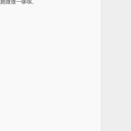
让她微微一哆嗦。