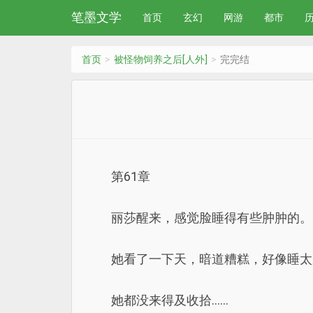
笔墨文学
首页
玄幻
网游
都市
首页
被怪物饲养之后[人外]
完完结
第61章
丽莎醒来，感觉脸睡得有些肿肿的。
她看了一下天，暗道糟糕，好像睡太
她都没来得及收拾……