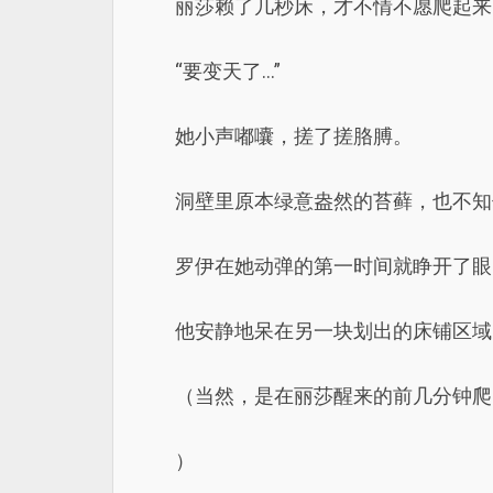
丽莎赖了几秒床，才不情不愿爬起来
“要变天了…”
她小声嘟囔，搓了搓胳膊。
洞壁里原本绿意盎然的苔藓，也不知
罗伊在她动弹的第一时间就睁开了眼
他安静地呆在另一块划出的床铺区域
（当然，是在丽莎醒来的前几分钟爬
）