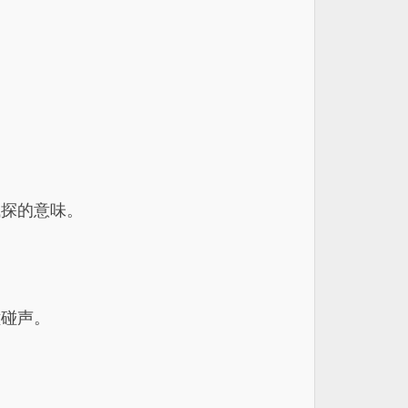
试探的意味。
磕碰声。