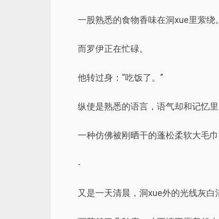
一股熟悉的食物香味在洞xue里萦绕
而罗伊正在忙碌。
他转过身：“吃饭了。”
纵使是熟悉的语言，语气却和记忆里
一种仿佛被刚晒干的蓬松柔软大毛巾
-
又是一天清晨，洞xue外的光线灰