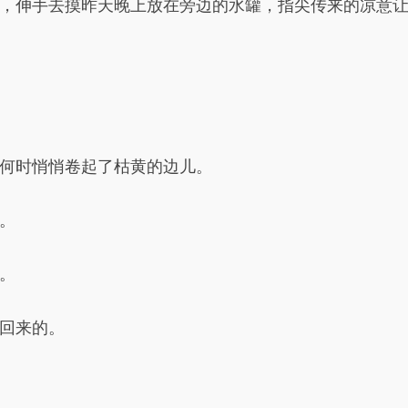
，伸手去摸昨天晚上放在旁边的水罐，指尖传来的凉意
何时悄悄卷起了枯黄的边儿。
。
。
回来的。