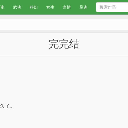
历史
武侠
科幻
女生
言情
足迹
完完结
久了。