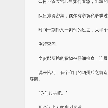
奈何不管裴莺心里如何着急，出城的
队伍排得密集，偶尔有窃窃私语飘过
时间一刻钟又一刻钟的过去，大半个
例行查问。
李货郎所携的货物被仔细检查，连最
说来恰巧，有个守门的幽州兵之前巡
客商。
“你们过去吧。”
那个认出人的幽州兵道。