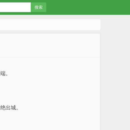
搜索
极端。
拒绝出城。