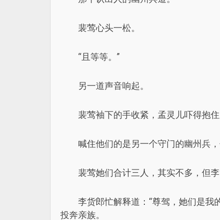
裴莺心头一松。
“且等等。”
另一道声音响起。
裴莺袖下的手收紧，孟灵儿吓得抱住
喊住他们的是另一个守门的幽州兵，
裴莺她们合计三人，其实不多，但李
李货郎忙解释道：“尊驾，她们是我
投奔亲族。