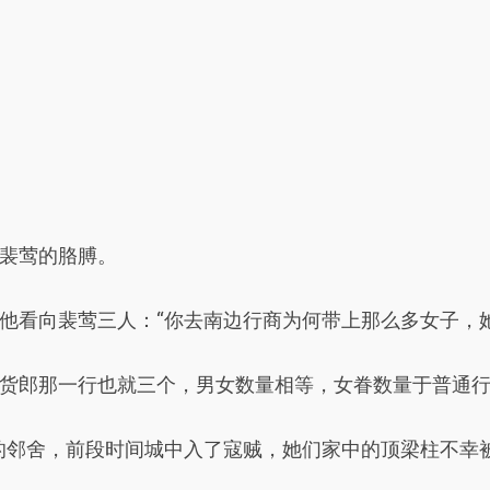
裴莺的胳膊。
他看向裴莺三人：“你去南边行商为何带上那么多女子，她
货郎那一行也就三个，男女数量相等，女眷数量于普通
的邻舍，前段时间城中入了寇贼，她们家中的顶梁柱不幸