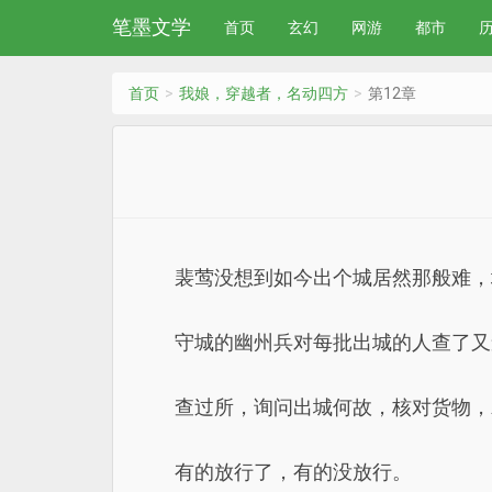
笔墨文学
首页
玄幻
网游
都市
首页
我娘，穿越者，名动四方
第12章
裴莺没想到如今出个城居然那般难，
守城的幽州兵对每批出城的人查了又
查过所，询问出城何故，核对货物，
有的放行了，有的没放行。