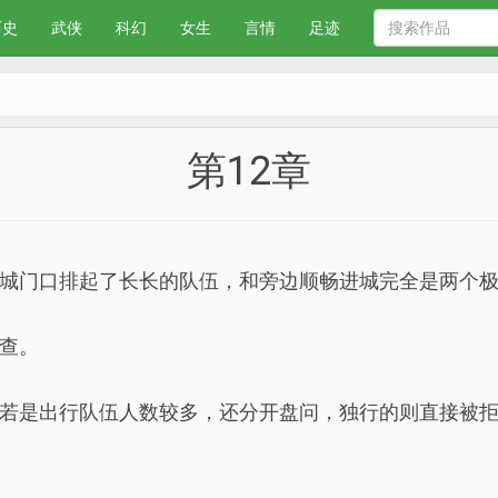
历史
武侠
科幻
女生
言情
足迹
第12章
城门口排起了长长的队伍，和旁边顺畅进城完全是两个
查。
若是出行队伍人数较多，还分开盘问，独行的则直接被