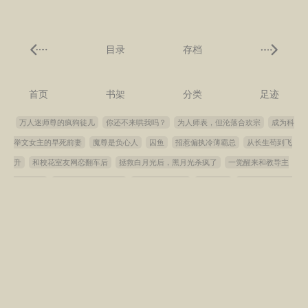
目录
存档
首页
书架
分类
足迹
万人迷师尊的疯狗徒儿
你还不来哄我吗？
为人师表，但沦落合欢宗
成为科
举文女主的早死前妻
魔尊是负心人
囚鱼
招惹偏执冷薄霸总
从长生苟到飞
升
和校花室友网恋翻车后
拯救白月光后，黑月光杀疯了
一觉醒来和教导主
任结婚了
错误标记死对头之后
小猫要终止合约
那支梅花
和前夫一起穿进
狗血文
旧雪难融
鲸鱼与未尽雨
废物赘A的病娇娘子
我的哑巴新娘