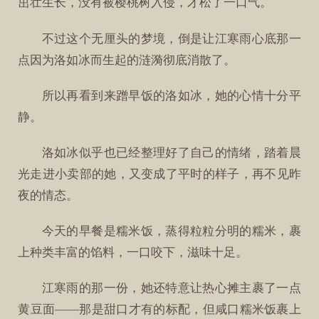
茁壮生长，没有被樱桃树入侵，才松了一口气。
不过这个无厘头的梦境，倒是让江寒雨心底那一
点因为洛如冰而生起的涟漪彻底消散了。
所以再看到来蹭早饭的洛如冰，她的心情十分平
静。
洛如冰似乎也已经整理好了自己的情绪，踏着晨
光走进小卖部的她，又变成了平时的样子，再不见昨
夜的情态。
今天的早餐是糯米饭，蒸得粒粒分明的糯米，裹
上种类丰富的馅料，一口咬下，滋味十足。
江寒雨的那一份，她还特意让热心摊主裹了一点
黄豆面——那是甜口才有的标配，但咸口糯米饭裹上