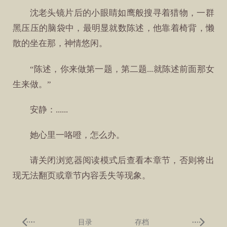
沈老头镜片后的小眼睛如鹰般搜寻着猎物，一群
黑压压的脑袋中，最明显就数陈述，他靠着椅背，懒
散的坐在那，神情悠闲。
“陈述，你来做第一题，第二题...就陈述前面那女
生来做。”
安静：......
她心里一咯噔，怎么办。
请关闭浏览器阅读模式后查看本章节，否则将出
现无法翻页或章节内容丢失等现象。
目录
存档