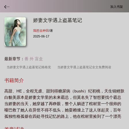
加入书架
娇妻文学遇上盗墓笔记
我想去种田
/著
2025-06-17
最新章节：
番 外 盲盒
当娇妻文学遇上盗墓笔记格格党
当娇妻文学遇上盗墓笔记全文免费阅读
TXT
娇妻文学遇上盗墓笔记
当娇妻文学遇上盗墓笔记百度
当娇妻文学遇上
书籍简介
盗墓笔记晋江
当娇妻文学遇上盗墓笔记纪初桃和张起灵什么时候买房
盗墓笔记
高甜、HE，全程无虐、甜到得糖尿病（bushi）纪初桃，天生锦鲤肤
娇妻与盗墓笔记全文阅读
当娇妻文学遇上盗墓笔记TXT百度
当娇妻文学遇上盗
白貌美原本是娇妻文学里的未来霸总，但莫名失了智想要找个霸总
墓笔记笔趣阁
当娇妻文学遇上盗墓笔记全文免费阅读
当娇妻文学遇上盗墓笔记
当娇妻的当天，她穿越了再睁眼，整个人躺进了棺材里一个很帅的
纪初桃
当娇妻绿茶零起
当娇妻文学遇上盗墓笔记格格
当娇妻文学遇上盗墓
哑巴救了她人在异世不得不低头，她耍赖缠上了这人张起灵，百年
孤独性格孤僻在四处寻找记忆的路上，他在棺材里捡到了一个漂亮
笔记 我想去种田
当娇妻文学遇上盗墓笔记格格 我想去种田
女孩肩不能扛手不能提，运气也好得离谱他只是随手救了个人，没