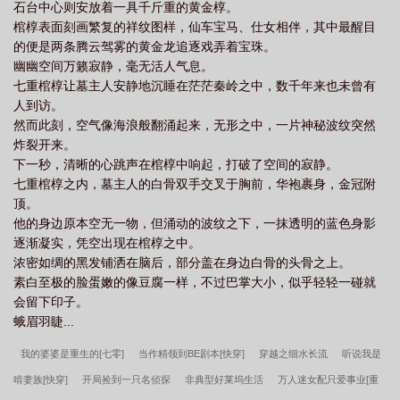
石台中心则安放着一具千斤重的黄金椁。
棺椁表面刻画繁复的祥纹图样，仙车宝马、仕女相伴，其中最醒目
的便是两条腾云驾雾的黄金龙追逐戏弄着宝珠。
幽幽空间万籁寂静，毫无活人气息。
七重棺椁让墓主人安静地沉睡在茫茫秦岭之中，数千年来也未曾有
人到访。
然而此刻，空气像海浪般翻涌起来，无形之中，一片神秘波纹突然
炸裂开来。
下一秒，清晰的心跳声在棺椁中响起，打破了空间的寂静。
七重棺椁之内，墓主人的白骨双手交叉于胸前，华袍裹身，金冠附
顶。
他的身边原本空无一物，但涌动的波纹之下，一抹透明的蓝色身影
逐渐凝实，凭空出现在棺椁之中。
浓密如绸的黑发铺洒在脑后，部分盖在身边白骨的头骨之上。
素白至极的脸蛋嫩的像豆腐一样，不过巴掌大小，似乎轻轻一碰就
会留下印子。
蛾眉羽睫...
我的婆婆是重生的[七零]
当作精领到BE剧本[快穿]
穿越之细水长流
听说我是
啃妻族[快穿]
开局捡到一只名侦探
非典型好莱坞生活
万人迷女配只爱事业[重