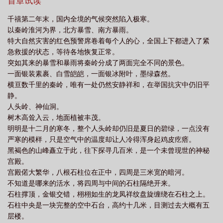
想到被这样缠上无论山遥路远前行艰险，她都不曾离开后来，这个
首章试读
女孩出现在了那些已经被他忘却的古老记忆里他们在这个世界孑然
千禧第二年末，国内全境的气候突然陷入极寒。
一身。他们成为彼此与世界的联系。1.写给爱小哥的你和我2.有金手
以秦岭淮河为界，北方暴雪、南方暴雨。
指，很粗，但心酸，桃吃了很多苦3.娇妻但不是那种娇妻，不作精、
特大自然灾害的红色预警席卷着每个人的心，全国上下都进入了紧
甜甜4.哥的性格会慢慢变化，ooc致歉5.文笔就那样，不是那么专
急救援的状态，等待各地恢复正常。
业，有时候找不到重点，废话可能就有点多6.盗1—9、雨村笔记、
突如其来的暴雪和暴雨将秦岭分成了两面完全不同的景色。
听雷、灯海万山（都完结了）7.王母鬼宴暂时停更，后续会补8.烟火
一面银装素裹、白雪皑皑，一面银冰附叶，墨绿森然。
人间、万象星辰、长乐未央已完结，魂断乌荼连载中9.番外篇灵山初
横亘数千里的秦岭，唯有一处仍然安静祥和，在举国抗灾中仍旧平
月是哥和桃的百年回忆篇，不定时更新，因为考究原著整理时间线
静。
外加搞出小哥生平很难，所以更新会很慢，指路另一本，已经挪到
人头岭、神仙洞。
新开的一册更新10.正在慢慢修文完善逻辑和人设，本传刚刚大致修
树木高耸入云，地面植被丰茂。
完，后面预计慢慢修11.听雷走的是影视线，后期修文会小说影视参
明明是十二月的寒冬，整个人头岭却仍旧是夏日的碧绿，一点没有
半，雷者可直接跳过，不影响剧情
严寒的模样，只是空气中的温度却让人冷得浑身起鸡皮疙瘩。
黑褐色的山峰矗立于此，往下探寻几百米，是一个未曾现世的神秘
宫殿。
宫殿偌大繁华，八根石柱位在正中，四周是三米宽的暗河。
不知道是哪来的活水，将四周与中间的石柱隔绝开来。
石柱撑顶，金银交错，栩栩如生的龙凤祥纹盘旋缠绕在石柱之上。
石柱中央是一块完整的空中石台，高约十几米，目测过去大概有五
层楼。