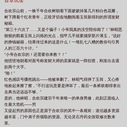
玄：我都没出过峰，你哪看的？】林昭：“……”难撬！给人当网恋对
首章试读
象居然真不是个简单事……林昭（夹子音）：“哥哥~比武台防护罩
合欢宗山前，一株千年合欢树朝着下面簌簌掉落几片粉白色花瓣，
被我劈裂了，要赔三百灵石QAQ”【青玄向您转账：10，000灵石】
树下蹲着个红衣青年，正咬牙切齿地翻阅着玉筒新得到的所谓发财
林昭（瞳孔地震）：！！！这哪是任务对象？这是行走灵矿啊!金大
秘籍。
腿，抱紧了!甜言蜜语算什么？美色诱惑才是王道！师姐的衣柜，借
“第三十六次了……又是个骗子！小爷我真的没空陪你闹了！”林昭恶
我！“哥哥，新买的裙子好像小了……（附图）”林昭豁出去了：节操
狠狠的戳着玉筒上闪烁的光点，指甲几乎就要捅穿那片薄玉，“说好
诚可贵，自由价更高，若为灵石故，两者皆可抛！然而林昭不知道
的挣钱秘籍，结果传过来的这是什么！一堆乱七八糟的教你勾引男
的是，自己加错对象了。他网恋对象是隔壁归一宗令人闻风丧胆，
人的三百六十计。”
厌恶合欢宗做派的某位少年天才龙傲天。
“小爷合欢宗的！还需要你来教？！”
他愤愤地朝着对面号称发财大师的卖家就是一阵狂喷，刚发出去退
款两个大字。
“啪！”
红色感叹号骤然跳出——他被单删了。林昭气得摔了玉筒，又心疼
地捡起来擦了擦，“不行这玩意要是摔坏了，最后一条裤衩都得拿出
去典当还远远不够。”
是的，他林昭，合欢宗建宗千年来唯一的单身男修，此刻正面临人
生最大危机——穷
又提起穷的原因也正是源于合欢宗的其中一条规矩：道侣越多资源
越丰富，门中弟子所领取的资源。无论灵石丹药全按双修次数来
算。