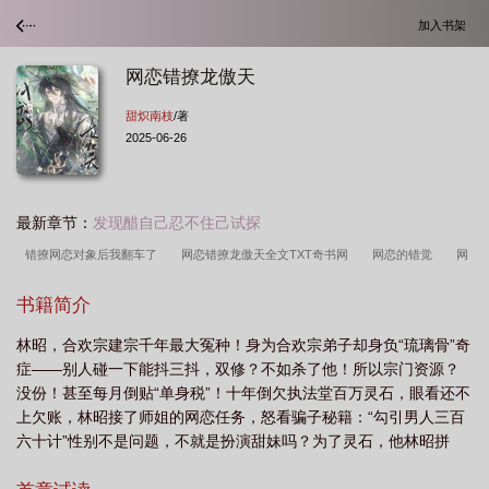
加入书架
网恋错撩龙傲天
甜炽南枝
/著
2025-06-26
最新章节：
发现醋自己忍不住己试探
错撩网恋对象后我翻车了
网恋错撩龙傲天全文TXT奇书网
网恋的错觉
网
恋对象
网恋错撩龙傲天by
错撩网恋对象后by
网恋错撩龙傲天by甜炽南
书籍简介
枝
网恋掉到龙傲天后免费阅读
网恋错撩龙傲天 晋江
网恋错撩龙傲天TXT
林昭，合欢宗建宗千年最大冤种！身为合欢宗弟子却身负“琉璃骨”奇
百度
网恋错撩龙傲天完结
网恋错撩龙傲天by甜炽南枝txt
网恋错撩龙傲天
症——别人碰一下能抖三抖，双修？不如杀了他！所以宗门资源？
全文免费阅读
网恋做错事了怎么办
网恋错撩龙傲天免费阅读
网恋错撩龙傲
没份！甚至每月倒贴“单身税”！十年倒欠执法堂百万灵石，眼看还不
天甜炽南枝
网恋错撩龙傲天百度
网恋错撩龙傲天txt
上欠账，林昭接了师姐的网恋任务，怒看骗子秘籍：“勾引男人三百
六十计”性别不是问题，不就是扮演甜妹吗？为了灵石，他林昭拼
了！“哥哥抱抱~”—【青玄：？】“哥哥好帅剑气如虹！”——【青