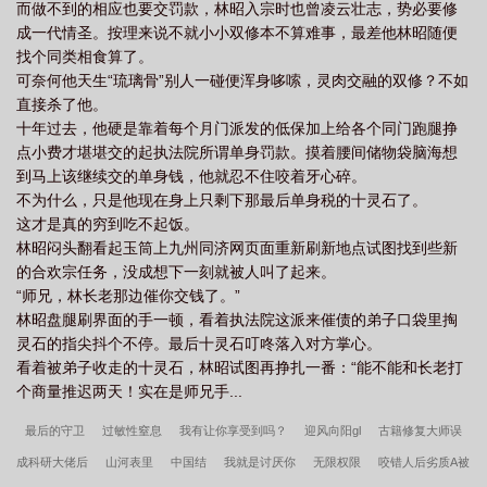
而做不到的相应也要交罚款，林昭入宗时也曾凌云壮志，势必要修
成一代情圣。按理来说不就小小双修本不算难事，最差他林昭随便
找个同类相食算了。
可奈何他天生“琉璃骨”别人一碰便浑身哆嗦，灵肉交融的双修？不如
直接杀了他。
十年过去，他硬是靠着每个月门派发的低保加上给各个同门跑腿挣
点小费才堪堪交的起执法院所谓单身罚款。摸着腰间储物袋脑海想
到马上该继续交的单身钱，他就忍不住咬着牙心碎。
不为什么，只是他现在身上只剩下那最后单身税的十灵石了。
这才是真的穷到吃不起饭。
林昭闷头翻看起玉筒上九州同济网页面重新刷新地点试图找到些新
的合欢宗任务，没成想下一刻就被人叫了起来。
“师兄，林长老那边催你交钱了。”
林昭盘腿刷界面的手一顿，看着执法院这派来催债的弟子口袋里掏
灵石的指尖抖个不停。最后十灵石叮咚落入对方掌心。
看着被弟子收走的十灵石，林昭试图再挣扎一番：“能不能和长老打
个商量推迟两天！实在是师兄手...
最后的守卫
过敏性窒息
我有让你享受到吗？
迎风向阳gl
古籍修复大师误
成科研大佬后
山河表里
中国结
我就是讨厌你
无限权限
咬错人后劣质A被