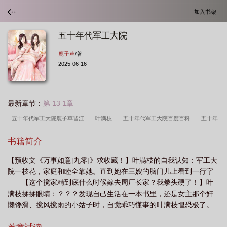
加入书架
五十年代军工大院
鹿子草
/著
2025-06-16
最新章节：
第 13 1章
五十年代军工大院鹿子草晋江
叶满枝
五十年代军工大院百度百科
五十年
代军工大院TXT百度
五十年代军工大院免费阅读
五十年代军工大院讲什
书籍简介
么
五十年代军工大院鹿子草
五十年代军工大院讲的什么
五十年代军工大院
【预收文《万事如意[九零]》求收藏！】叶满枝的自我认知：军工大
文心
五十年代军工大院全文免费阅读
五十年代军工大院 番外
鹿子草五十
院一枝花，家庭和睦全靠她。直到她在三嫂的脑门儿上看到一行字
年代军工大院
老军工院校
五十年代军工大院叶满枝
五十年代军工大院TXT
——【这个搅家精到底什么时候嫁去周厂长家？我拳头硬了！】叶
鹿子草
五十年代军功章图片
五十年代军工大院好看吗
五十年代军工大院吴
满枝揉揉眼睛：？？？发现自己生活在一本书里，还是女主那个奸
懒馋滑、搅风搅雨的小姑子时，自觉乖巧懂事的叶满枝惶恐极了。
峥嵘
大院里的漂亮原配[年代
五十年代军工大院晋江
五十年代军工大院晋
吃了两块长白糕压惊后，叶满枝根据三嫂的剧透，踹掉了渣男，与
江文学城
五十年代军工大院有声书
五十年代军工大院类似的
五十年代军工