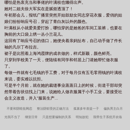
哪怕是热衷充当和事佬的叶满枝也懒得出声。
她对二姐夫徐大军实在是腻烦透顶了！
年初那会儿，报纸广播里突然开始鼓励女同志穿花衣服，爱俏的姑
娘们纷纷响应号召，穿起了青白灰以外的颜色。
叶满枝从小就爱美爱打扮，哪怕穿的是她爸的车间工装裤，也要在
胸前的大口袋上绣一丛小兰花儿。
这回有了响应号召的借口，她便央着亲妈扯布，自己动手做了件长
袖的凡尔丁布拉吉。
裙子是比照着上海鸿霞牌的成衣做的，样式新颖，颜色鲜亮。
只穿到学校美了一天，便陆续有同学和邻居上门请她帮忙做衣服
了。
每做一件就有七毛钱的手工费，对于每月仅有五毛零用钱的叶满枝
来说，委实难以抗拒。
可是半个月前，就在她的裁缝事业蒸蒸日上的时候，街道干部却突
然带着告状信找上门来，说她给人做衣服属于小手工业，要接受社
会主义改造，并入“服装生产...
不要和阴暗批网恋
整治阴郁受的正确方法
孤寡多年喜提一子
偏执男主白月
光我不当了
继室日常
只是想要编制的关系
明知故犯
我带生子系统开农场
反转人生[互穿]
小中医吃瓜日常[九零]
都是禅院家害了你
“坏”女人不可以是白