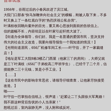
之一同被踹掉的还有即将到手的工作。她成了一名待业女青年！以
首章试读
大院鹿子草百度
五十年代军工大院百度
五十年代军工大院by鹿子草TXT
五
防自己又不自觉“搅家”，小叶决定尽快给自己找一份工作。而此时的
1956年，谷雨过后的小春风吹进了滨江城。
叶父却在厂里打听到一个小道消息——组织要给吴峥嵘介绍对象！
十年代军工大院有声
五十年代军工大院全文阅读
五十年代军工大院TXT
五
大院门口那条“快马加鞭奔向社会主义”的横幅，刚被人取下来，不多
作为656厂的驻厂军代表，吴峥嵘前途光明、仪表堂堂，与他家水灵
十年代军工大院鹿子草免费阅读
时又换上了一条红底白字的“热烈庆祝公私合营”。
灵的小闺女真是天造地设的一对！现在，距离两人结婚，就只差认
叶满枝收回眺向窗外的目光，重又将心思放到面前的告状信上。
识了！凭借闺女的美貌，以及自己的厚脸皮，叶工长为闺女争取到
信的篇幅不长，内容却足以在叶家引起轩然大波了。
一次相亲机会。为了提高带回女婿的概率，他还斥巨资买了两张苏
【街道办全体领导，你们好。我是一名普通的爱国市民，坚决支持
联青年艺术团的演出门票。然而，相亲过后，叶满枝却带回来两个
伟大的社会主义改造，我要向领导报告一个我知道的情况！】
消息。坏消息是，女婿飞了。好消息是，她在剧场里顺手解决了一
【光明街道居民，656厂机修车间工长——叶守信，开了一家裁缝
桩纠纷，凭借乐于助人（爱管闲事）的美好品质，以及做群众工作
店！】
的特殊才干，她跟吴团长要了一个去街道办工作的推荐名额！家人
【地址是军工大院8栋3楼乙门西屋（他家三丫的房间），大师父就
们：“……”小剧场——军工大院里，小叶干事风风火火地做动员工
是三丫叶满枝（656厂子弟校高二甲班学生），已经干了二个月，估
作：“革命的居民们！中央啊向咱们提出了大张旗鼓除四害的号召！
摸能挣二三十元钱，算是小手工业。】
本着为人民服务的原则，咱们街道办将为大家统一购买耗子药！安
【……】
全除害，药效特快！花钱不多，一治一窝！”刚下班的吴峥嵘：
【这在市民中的影响非常恶劣，请领导仔细查查，让他家尽快接受
“……”这就是叶工长口中年轻貌美、文静娴雅的小闺女？
改造。】
啪——
叶守信一巴掌拍在信纸上，恨声道：“赶紧让二丫头跟徐大军离婚！
我不跟这种背后告状的小人当亲家！”
怒吼过后，室内寂静无声，没人附和或反对。